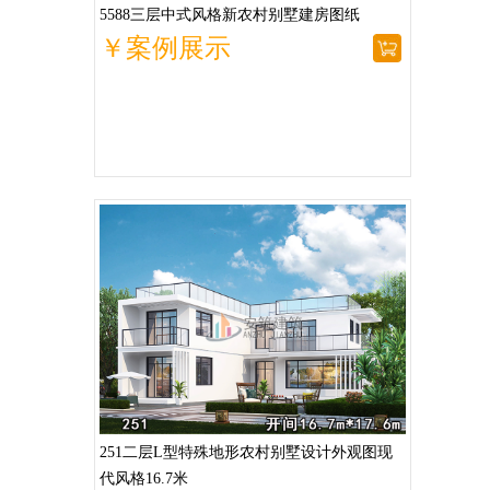
5588三层中式风格新农村别墅建房图纸
￥案例展示
251二层L型特殊地形农村别墅设计外观图现
代风格16.7米