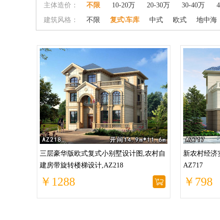
主体造价：
不限
10-20万
20-30万
30-40万
建筑风格：
不限
复式\车库
中式
欧式
地中海
三层豪华版欧式复式小别墅设计图,农村自
新农村经济
建房带旋转楼梯设计,AZ218
AZ717
￥1288
￥798