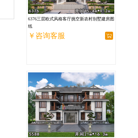
6376三层欧式风格客厅挑空新农村别墅建房图
纸
￥咨询客服