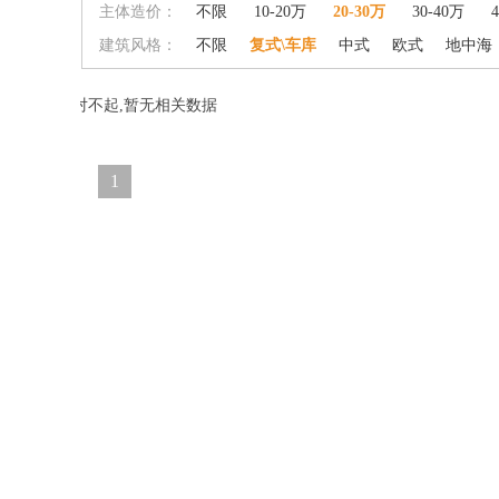
主体造价：
不限
10-20万
20-30万
30-40万
建筑风格：
不限
复式\车库
中式
欧式
地中海
对不起,暂无相关数据
1