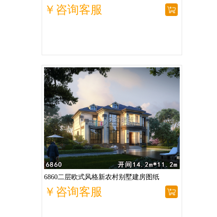
￥咨询客服
6860二层欧式风格新农村别墅建房图纸
￥咨询客服