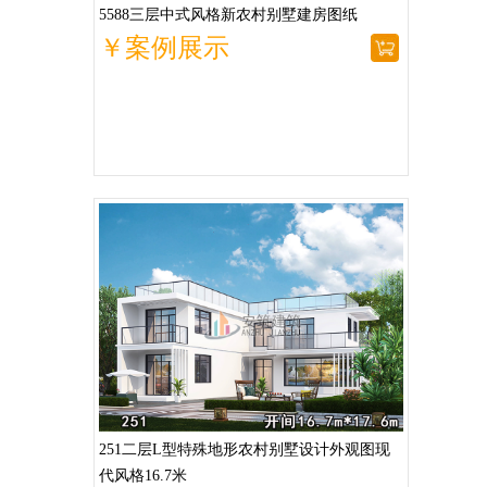
5588三层中式风格新农村别墅建房图纸
￥案例展示
251二层L型特殊地形农村别墅设计外观图现
代风格16.7米