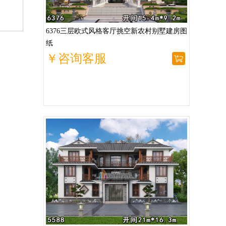
6376三层欧式风格客厅挑空新农村别墅建房图
纸
￥咨询客服