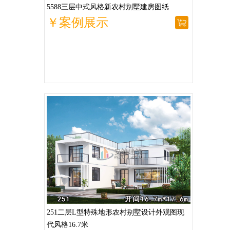
5588三层中式风格新农村别墅建房图纸
￥案例展示
251二层L型特殊地形农村别墅设计外观图现
代风格16.7米