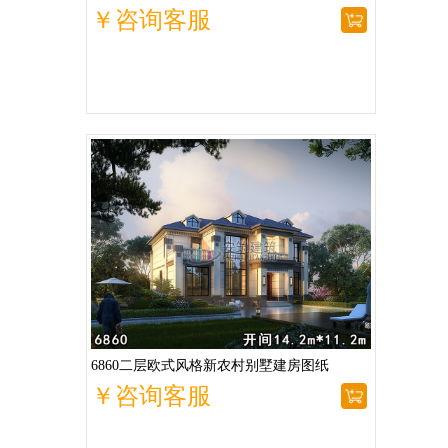
￥咨询客服
6860二层欧式风格新农村别墅建房图纸
￥咨询客服