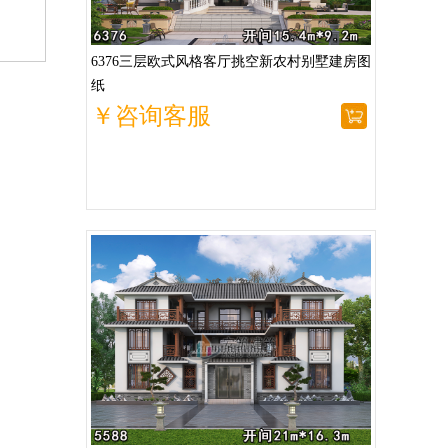
6376三层欧式风格客厅挑空新农村别墅建房图
纸
￥咨询客服