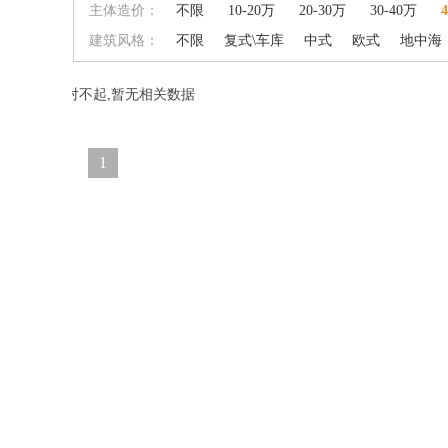
主体造价：
不限
10-20万
20-30万
30-40万
建筑风格：
不限
复式\车库
中式
欧式
地中海
对不起,暂无相关数据
1