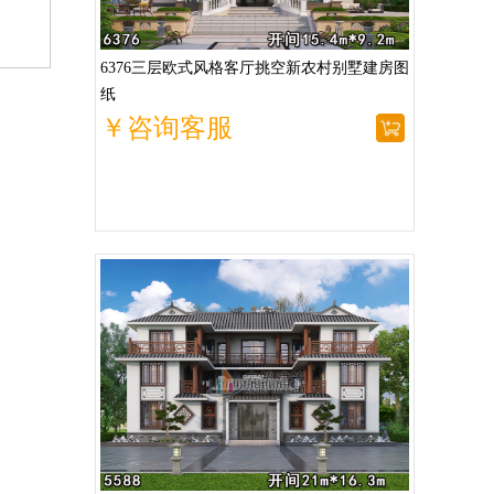
6376三层欧式风格客厅挑空新农村别墅建房图
纸
￥咨询客服