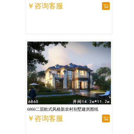
￥咨询客服
6860二层欧式风格新农村别墅建房图纸
￥咨询客服