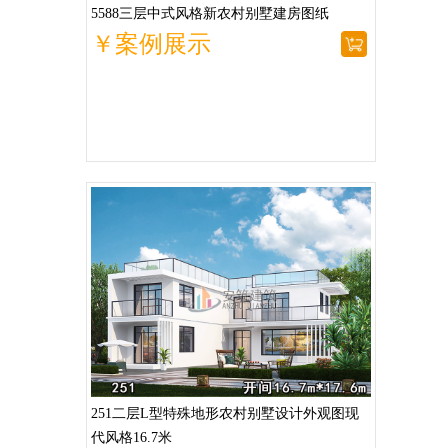
5588三层中式风格新农村别墅建房图纸
￥案例展示
251二层L型特殊地形农村别墅设计外观图现
代风格16.7米