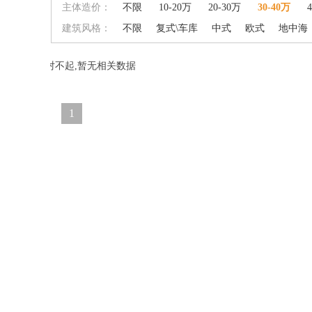
主体造价：
不限
10-20万
20-30万
30-40万
建筑风格：
不限
复式\车库
中式
欧式
地中海
对不起,暂无相关数据
1