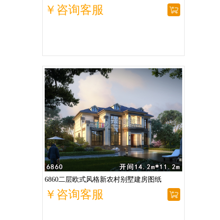
￥咨询客服
6860二层欧式风格新农村别墅建房图纸
￥咨询客服