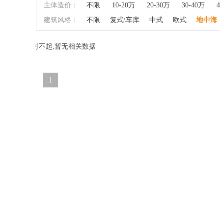
主体造价：
不限
10-20万
20-30万
30-40万
建筑风格：
不限
复式\车库
中式
欧式
地中海
对不起,暂无相关数据
1