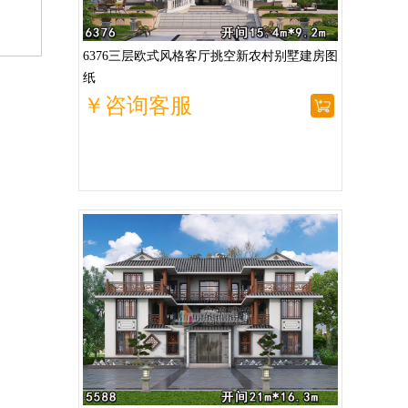
6376三层欧式风格客厅挑空新农村别墅建房图
纸
￥咨询客服