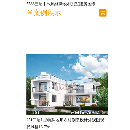
5588三层中式风格新农村别墅建房图纸
￥案例展示
251二层L型特殊地形农村别墅设计外观图现
代风格16.7米