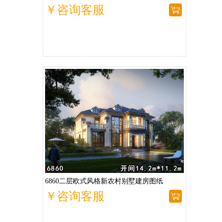
￥咨询客服
6860二层欧式风格新农村别墅建房图纸
￥咨询客服