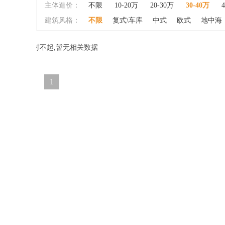
主体造价：
不限
10-20万
20-30万
30-40万
建筑风格：
不限
复式\车库
中式
欧式
地中海
对不起,暂无相关数据
1