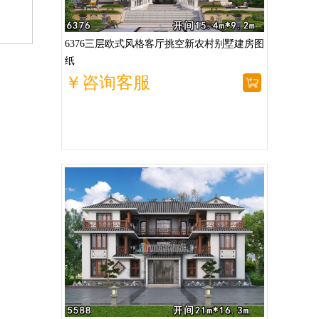
6376三层欧式风格客厅挑空新农村别墅建房图
纸
￥咨询客服