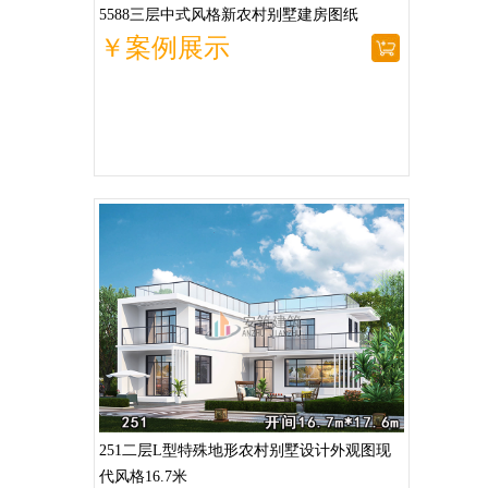
5588三层中式风格新农村别墅建房图纸
￥案例展示
251二层L型特殊地形农村别墅设计外观图现
代风格16.7米