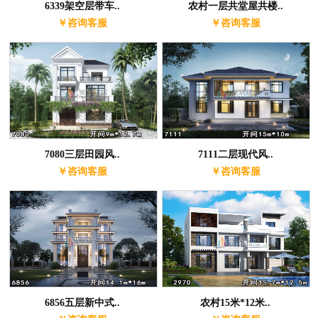
6339架空层带车..
农村一层共堂屋共楼..
￥咨询客服
￥咨询客服
7080三层田园风..
7111二层现代风..
￥咨询客服
￥咨询客服
6856五层新中式..
农村15米*12米..