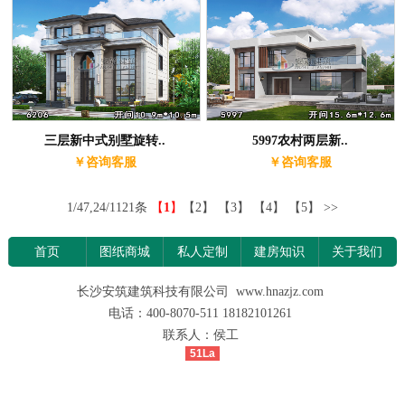
三层新中式别墅旋转..
5997农村两层新..
￥咨询客服
￥咨询客服
1/47,24/1121条
【
1
】
【2】
【3】
【4】
【5】
>>
首页
图纸商城
私人定制
建房知识
关于我们
长沙安筑建筑科技有限公司 www.hnazjz.com
电话：400-8070-511 18182101261
联系人：侯工
51La