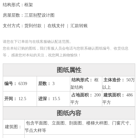
结构形式：框架
房屋层数：三层别墅设计图
支付方式：货到付款 | 在线支付 | 汇款转账
请您在下订单前与在线客服确认配送范围。
您在本站订购的图纸，我们客服人员会电话与您联系确认图纸编号、收货信息
等， 感谢您对本站的关注，祝您网上购物愉快！
图纸属性
结构形式：
框
主体造价：
50万
编号：
6339
层数：
3
架结构
以上
占地面积：
200
建筑面积：
486
开间：
12.5
进深：
15.5
平方
平方
图纸内容
包含平面图、立面图、剖面图、楼梯大样图、门窗尺寸、
建筑图：
节点大样等