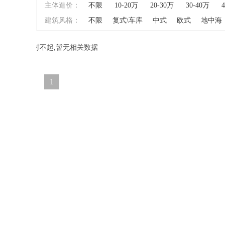
主体造价：
不限
10-20万
20-30万
30-40万
建筑风格：
不限
复式\车库
中式
欧式
地中海
对不起,暂无相关数据
1