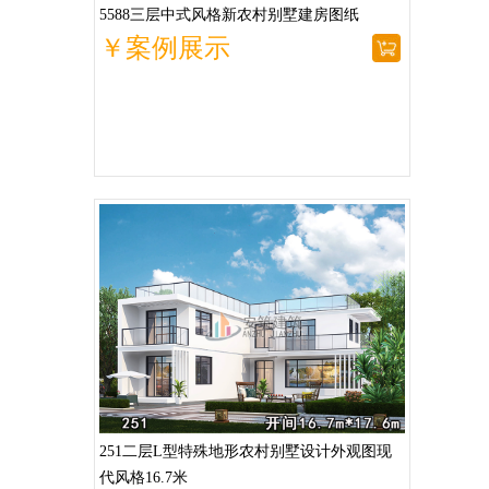
5588三层中式风格新农村别墅建房图纸
￥案例展示
251二层L型特殊地形农村别墅设计外观图现
代风格16.7米