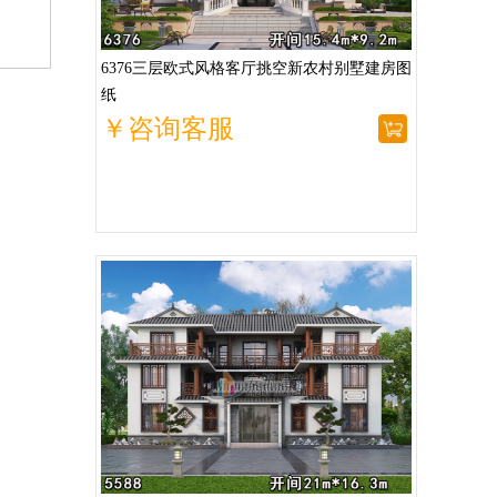
6376三层欧式风格客厅挑空新农村别墅建房图
纸
￥咨询客服