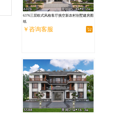
6376三层欧式风格客厅挑空新农村别墅建房图
纸
￥咨询客服