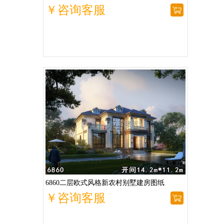
￥咨询客服
6860二层欧式风格新农村别墅建房图纸
￥咨询客服