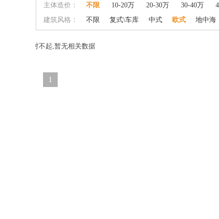
主体造价：
不限
10-20万
20-30万
30-40万
建筑风格：
不限
复式\车库
中式
欧式
地中海
对不起,暂无相关数据
1