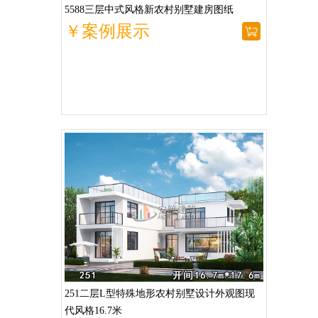
5588三层中式风格新农村别墅建房图纸
￥案例展示
251二层L型特殊地形农村别墅设计外观图现
代风格16.7米