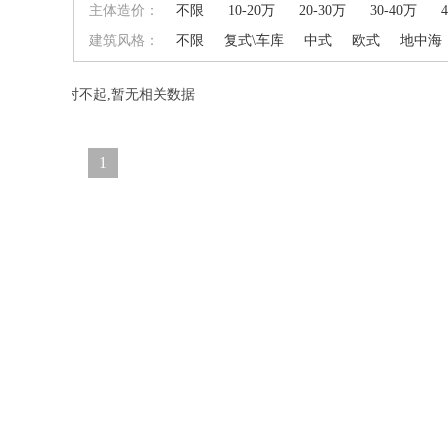
主体造价：
不限
10-20万
20-30万
30-40万
建筑风格：
不限
复式\车库
中式
欧式
地中海
对不起,暂无相关数据
1