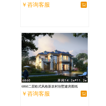
￥咨询客服
6860二层欧式风格新农村别墅建房图纸
￥咨询客服