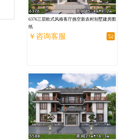
6376三层欧式风格客厅挑空新农村别墅建房图
纸
￥咨询客服