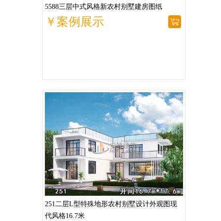
5588三层中式风格新农村别墅建房图纸
￥案例展示
251二层L型特殊地形农村别墅设计外观图现
代风格16.7米