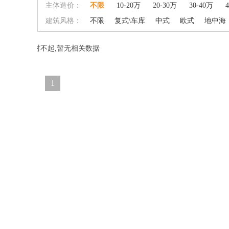
主体造价：
不限
10-20万
20-30万
30-40万
建筑风格：
不限
复式\车库
中式
欧式
地中海
对不起,暂无相关数据
1