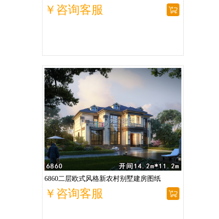
￥咨询客服
6860二层欧式风格新农村别墅建房图纸
￥咨询客服