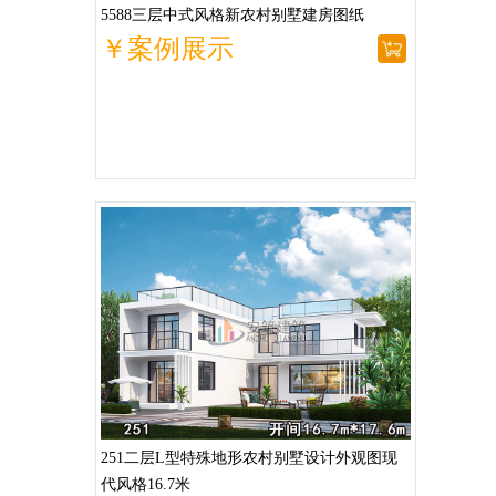
5588三层中式风格新农村别墅建房图纸
￥案例展示
251二层L型特殊地形农村别墅设计外观图现
代风格16.7米