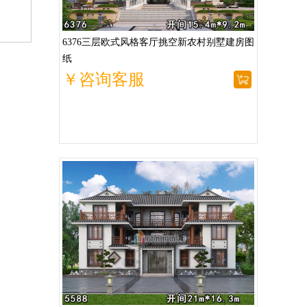
6376三层欧式风格客厅挑空新农村别墅建房图
纸
￥咨询客服