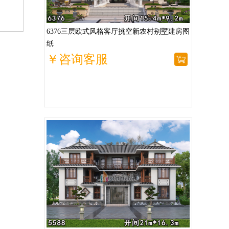
6376三层欧式风格客厅挑空新农村别墅建房图
纸
￥咨询客服