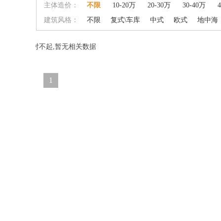
主体造价：
不限
10-20万
20-30万
30-40万
建筑风格：
不限
复式\车库
中式
欧式
地中海
对不起,暂无相关数据
1