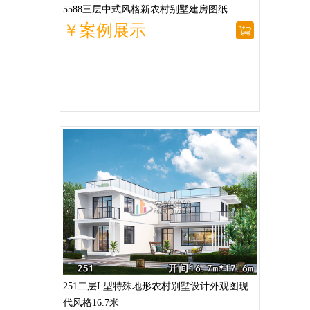
5588三层中式风格新农村别墅建房图纸
￥案例展示
251二层L型特殊地形农村别墅设计外观图现
代风格16.7米