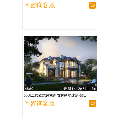
￥咨询客服
6860二层欧式风格新农村别墅建房图纸
￥咨询客服