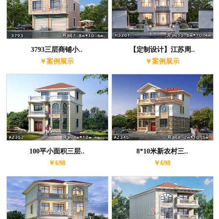
3793三层商铺小..
【定制设计】江苏周..
￥案例展示
￥案例展示
100平小面积三层..
8*10米新农村三..
￥698
￥698