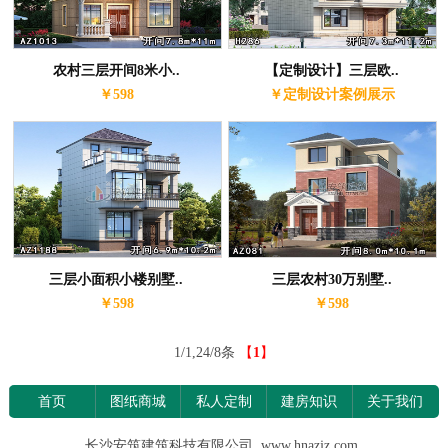
农村三层开间8米小..
【定制设计】三层欧..
￥598
￥定制设计案例展示
三层小面积小楼别墅..
三层农村30万别墅..
￥598
￥598
1/1,24/8条
【
1
】
首页
图纸商城
私人定制
建房知识
关于我们
长沙安筑建筑科技有限公司 www.hnazjz.com