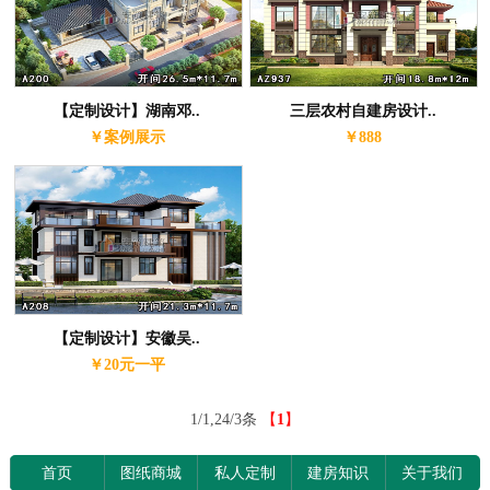
【定制设计】湖南邓..
三层农村自建房设计..
￥案例展示
￥888
【定制设计】安徽吴..
￥20元一平
1/1,24/3条
【
1
】
首页
图纸商城
私人定制
建房知识
关于我们