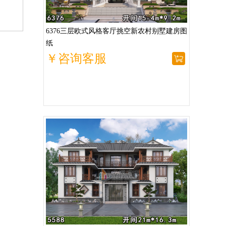
6376三层欧式风格客厅挑空新农村别墅建房图
纸
￥咨询客服