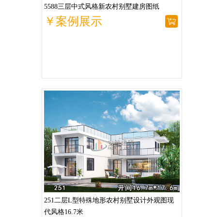
5588三层中式风格新农村别墅建房图纸
￥案例展示
251二层L型特殊地形农村别墅设计外观图现
代风格16.7米