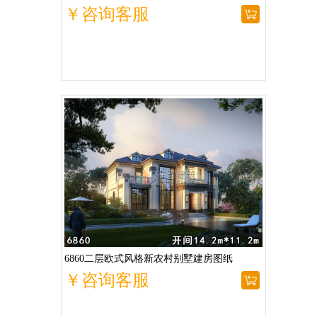
￥咨询客服
6860二层欧式风格新农村别墅建房图纸
￥咨询客服