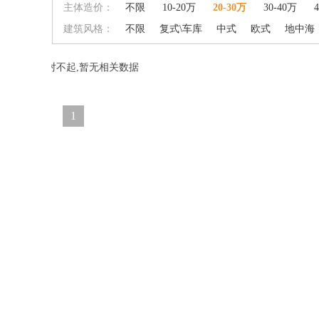
主体造价：
不限
10-20万
20-30万
30-40万
建筑风格：
不限
复式\车库
中式
欧式
地中海
对不起,暂无相关数据
1