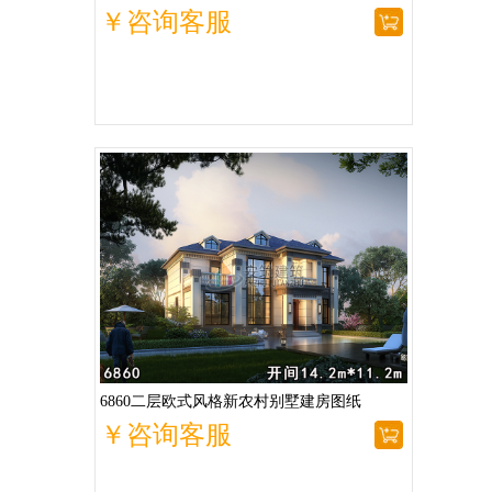
￥咨询客服
6860二层欧式风格新农村别墅建房图纸
￥咨询客服