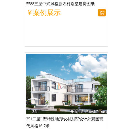
5588三层中式风格新农村别墅建房图纸
￥案例展示
251二层L型特殊地形农村别墅设计外观图现
代风格16.7米