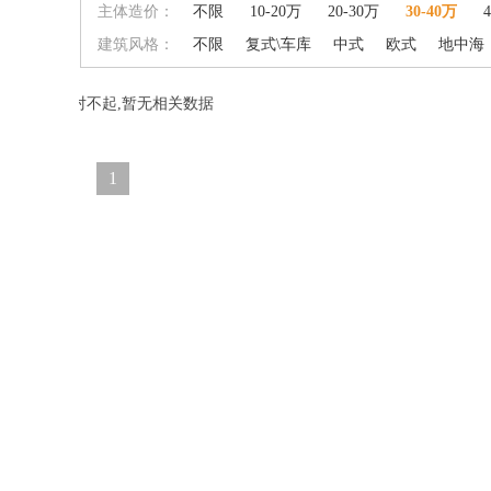
主体造价：
不限
10-20万
20-30万
30-40万
建筑风格：
不限
复式\车库
中式
欧式
地中海
对不起,暂无相关数据
1