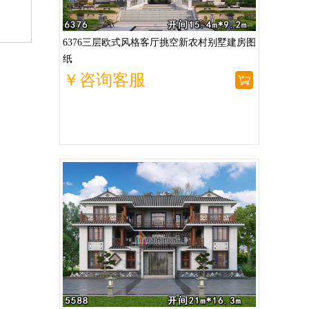
6376三层欧式风格客厅挑空新农村别墅建房图
纸
￥咨询客服