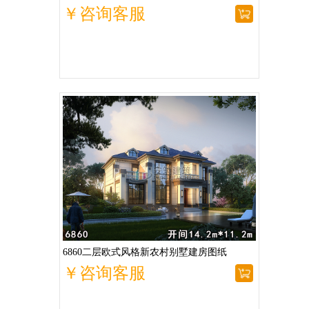
￥咨询客服
6860二层欧式风格新农村别墅建房图纸
￥咨询客服