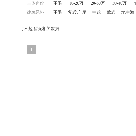
主体造价：
不限
10-20万
20-30万
30-40万
建筑风格：
不限
复式\车库
中式
欧式
地中海
对不起,暂无相关数据
1