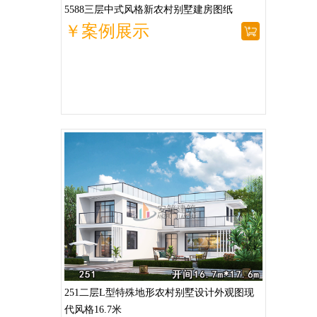
5588三层中式风格新农村别墅建房图纸
￥案例展示
251二层L型特殊地形农村别墅设计外观图现
代风格16.7米