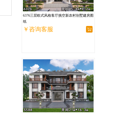
6376三层欧式风格客厅挑空新农村别墅建房图
纸
￥咨询客服