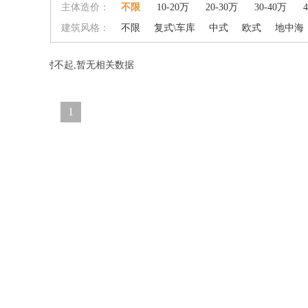
主体造价：
不限
10-20万
20-30万
30-40万
建筑风格：
不限
复式\车库
中式
欧式
地中海
对不起,暂无相关数据
1