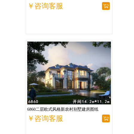
￥咨询客服
6860二层欧式风格新农村别墅建房图纸
￥咨询客服