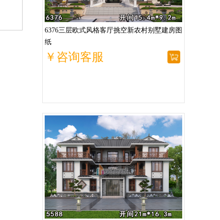
6376三层欧式风格客厅挑空新农村别墅建房图
纸
￥咨询客服