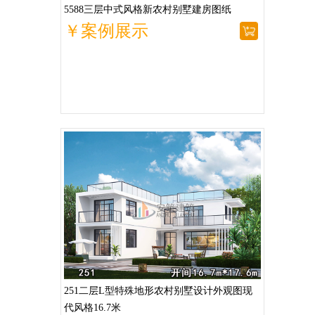
5588三层中式风格新农村别墅建房图纸
￥案例展示
251二层L型特殊地形农村别墅设计外观图现
代风格16.7米