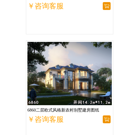
￥咨询客服
6860二层欧式风格新农村别墅建房图纸
￥咨询客服