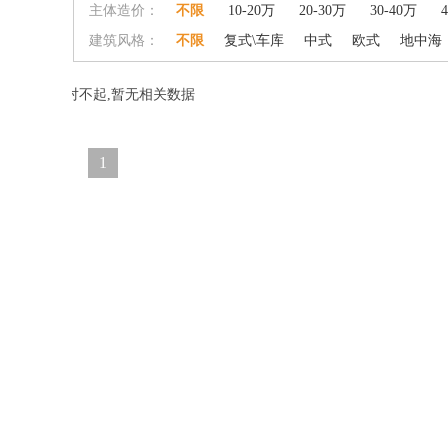
主体造价：
不限
10-20万
20-30万
30-40万
建筑风格：
不限
复式\车库
中式
欧式
地中海
对不起,暂无相关数据
1