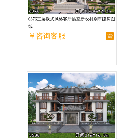
6376三层欧式风格客厅挑空新农村别墅建房图
纸
￥咨询客服