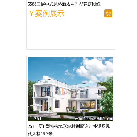
5588三层中式风格新农村别墅建房图纸
￥案例展示
251二层L型特殊地形农村别墅设计外观图现
代风格16.7米