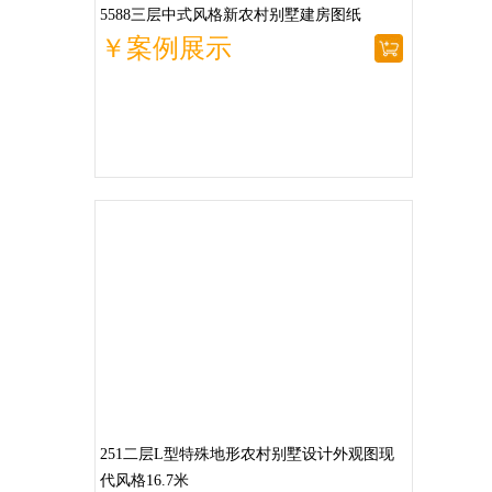
5588三层中式风格新农村别墅建房图纸
￥案例展示
251二层L型特殊地形农村别墅设计外观图现
代风格16.7米