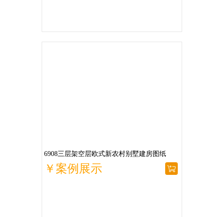
6908三层架空层欧式新农村别墅建房图纸
￥案例展示