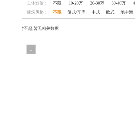
主体造价：
不限
10-20万
20-30万
30-40万
建筑风格：
不限
复式\车库
中式
欧式
地中海
对不起,暂无相关数据
1