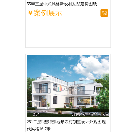
5588三层中式风格新农村别墅建房图纸
￥案例展示
251二层L型特殊地形农村别墅设计外观图现
代风格16.7米