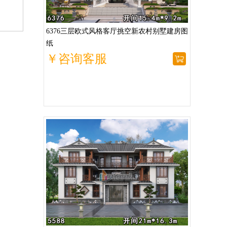
6376三层欧式风格客厅挑空新农村别墅建房图
纸
￥咨询客服