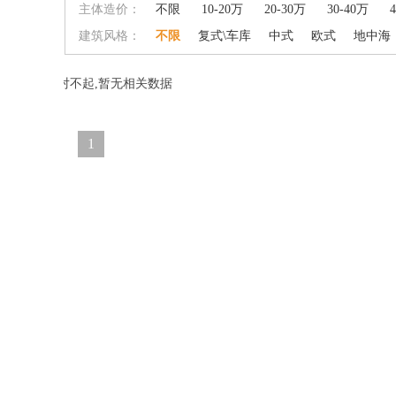
主体造价：
不限
10-20万
20-30万
30-40万
建筑风格：
不限
复式\车库
中式
欧式
地中海
对不起,暂无相关数据
1