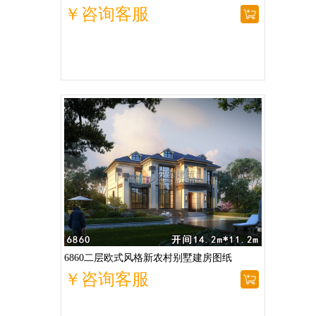
￥咨询客服
6860二层欧式风格新农村别墅建房图纸
￥咨询客服