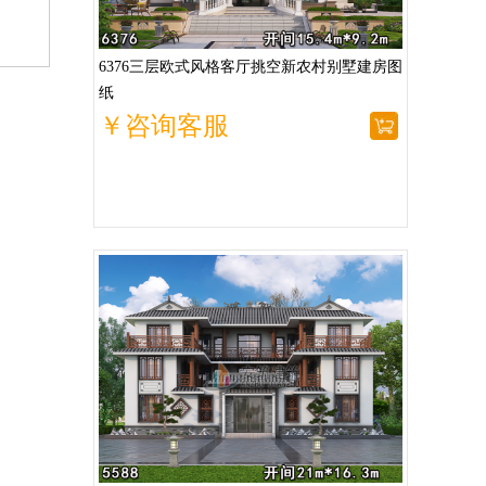
6376三层欧式风格客厅挑空新农村别墅建房图
纸
￥咨询客服