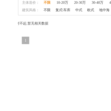
主体造价：
不限
10-20万
20-30万
30-40万
建筑风格：
不限
复式\车库
中式
欧式
地中海
对不起,暂无相关数据
1