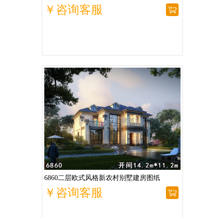
￥咨询客服
6860二层欧式风格新农村别墅建房图纸
￥咨询客服