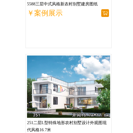
5588三层中式风格新农村别墅建房图纸
￥案例展示
251二层L型特殊地形农村别墅设计外观图现
代风格16.7米