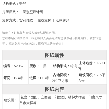
结构形式：砖混
房屋层数：一层别墅设计图
支付方式：货到付款 | 在线支付 | 汇款转账
请您在下订单前与在线客服确认配送范围。
您在本站订购的图纸，我们客服人员会电话与您联系确认图纸编号、收货信息
等， 感谢您对本站的关注，祝您网上购物愉快！
图纸属性
主体造价：
18-23
编号：
AZ357
层数：
一层
结构形式：
砖混
万
占地面积：
建筑面积：
265平
开间：
15.4米
进深：
11.3米
210 平方米
方米
图纸内容
包含平面图、立面图、剖面图、楼梯大样图、门窗尺寸、
建筑图：
节点大样等