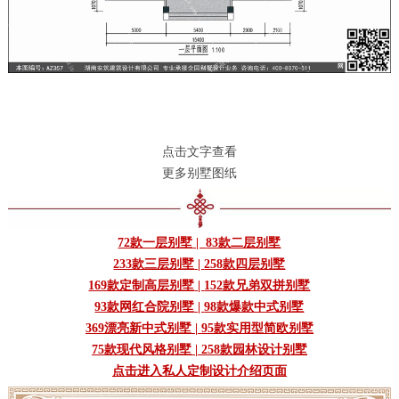
点击文字查看
更多别墅图纸
72款一层别墅
|
83款二层别墅
233款三层别墅
|
258款四层别墅
169款定制高层别墅
|
152款兄弟双拼别墅
93款网红合院别墅
|
98款爆款中式别墅
369漂亮新中式别墅
|
95款实用型简欧别墅
75款现代风格别墅
|
258款园林设计别墅
点击进入私人定制设计介绍页面