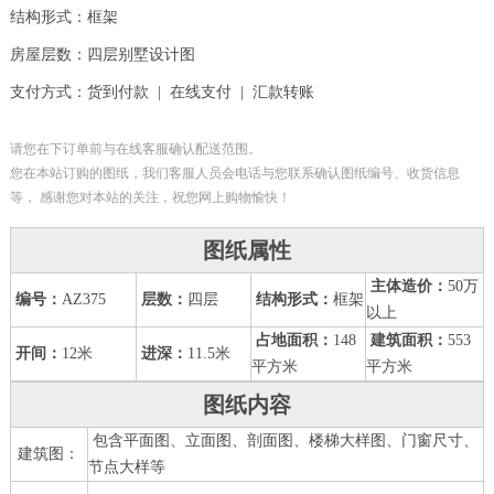
结构形式：框架
房屋层数：四层别墅设计图
支付方式：货到付款 | 在线支付 | 汇款转账
请您在下订单前与在线客服确认配送范围。
您在本站订购的图纸，我们客服人员会电话与您联系确认图纸编号、收货信息
等， 感谢您对本站的关注，祝您网上购物愉快！
图纸属性
主体造价：
50万
编号：
AZ375
层数：
四层
结构形式：
框架
以上
占地面积：
148
建筑面积：
553
开间：
12米
进深：
11.5米
平方米
平方米
图纸内容
包含平面图、立面图、剖面图、楼梯大样图、门窗尺寸、
建筑图：
节点大样等