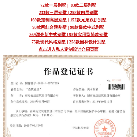
72款一层别墅
|
83款二层别墅
233款三层别墅
|
258款四层别墅
169款定制高层别墅
|
152款兄弟双拼别墅
93款网红合院别墅
|
98款爆款中式别墅
369漂亮新中式别墅
|
95款实用型简欧别墅
75款现代风格别墅
|
258款园林设计别墅
点击进入私人定制设计介绍页面