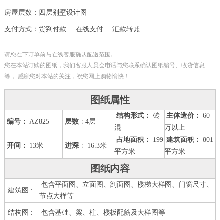
房屋层数：四层别墅设计图
支付方式：货到付款 | 在线支付 | 汇款转账
请您在下订单前与在线客服确认配送范围。
您在本站订购的图纸，我们客服人员会电话与您联系确认图纸编号、收货信息
等， 感谢您对本站的关注，祝您网上购物愉快！
图纸属性
结构形式：
砖
主体造价：
60
编号：
AZ825
层数：
4层
混
万以上
占地面积：
199
建筑面积：
801
开间：
13米
进深：
16.3米
平方米
平方米
图纸内容
包含平面图、立面图、剖面图、楼梯大样图、门窗尺寸、
建筑图：
节点大样等
结构图：
包含基础、梁、柱、楼板配筋及大样图等