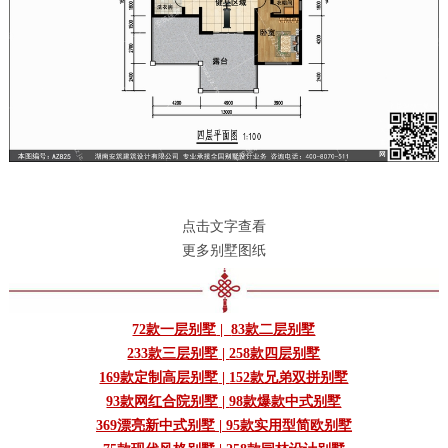
点击文字查看
更多别墅图纸
72款一层别墅
|
83款二层别墅
233款三层别墅
|
258款四层别墅
169款定制高层别墅
|
152款兄弟双拼别墅
93款网红合院别墅
|
98款爆款中式别墅
369漂亮新中式别墅
|
95款实用型简欧别墅