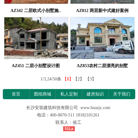
AZ342 二层欧式小别墅施..
AZ812 两层新中式建好案例
AZ451 二层小别墅设计图
AZ853农村二层漂亮的别墅
1/3,24/50条
【
1
】
【2】
【3】
首页
图纸商城
私人定制
建房知识
关于我们
长沙安筑建筑科技有限公司 www.hnazjz.com
电话：400-8070-511 18182101261
联系人：侯工
51La